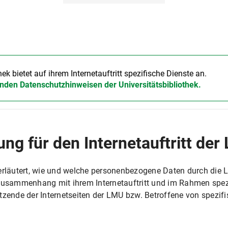
gfiles
eitung
beitung
hek bietet auf ihrem Internetauftritt spezifische Dienste an.
nden Datenschutzhinweisen der Universitätsbibliothek.
lichkeit
n und Cookies
eitung
kies werden verwendet:
ng für den Internetauftritt der
n gespeichert und übermittelt:
beitung
 erläutert, wie und welche personenbezogene Daten durch die 
usammenhang mit ihrem Internetauftritt und im Rahmen spe
utzende der Internetseiten der LMU bzw. Betroffene von spezi
lichkeiten
.
ungen in meinem Browser an?