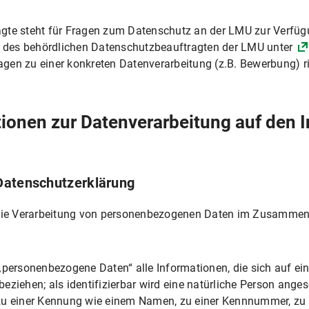
ngsmöglichkeit
gte steht für Fragen zum Datenschutz an der LMU zur Verfügun
el (z.B. Post, Telefon, Fax)
te des behördlichen Datenschutzbeauftragten der LMU unter
men
ragen zu einer konkreten Datenverarbeitung (z.B. Bewerbung) ri
beitung
tionen zur Datenverarbeitung auf den I
itung
glichkeit
Datenschutzerklärung
 die Verarbeitung von personenbezogenen Daten im Zusammenh
eitung
tung
personenbezogene Daten“ alle Informationen, die sich auf eine
beziehen; als identifizierbar wird eine natürliche Person angese
u einer Kennung wie einem Namen, zu einer Kennnummer, zu S
lichkeiten