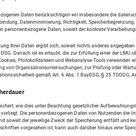
ung
ezogenen Daten berücksichtigen wir insbesondere die datensch
ndung, Datenminimierung, Richtigkeit, Speicherbegrenzung, In
ichkeiten
n personenbezogene Daten, soweit der konkrete Verarbeitung
edia-Icons bzw. Internetlinks
ung Ihrer Daten ergibt sich, soweit nichts anderes angegeben is
atz und Verwendung von Facebook und Facebook-Icons
yDSG. Danach ist es erlaubt, die zur Erfüllung einer der LMU 
erarbeitung
 Cookies, Protokolldateien und Webanalyse-Tools verwenden wi
ung von Organisationsuntersuchungen, zur Prüfung oder Wart
rbeitung
ationssicherheit gemäß Art. 6 Abs. 1 BayDSG, § 25 TDDDG, Ar
gsmöglichkeiten
cherdauer
tz und Verwendung von Instagram und Instagram-Icons
ichert, wie dies unter Beachtung gesetzlicher Aufbewahrungs
erarbeitung
ung vorliegt. Die personenbezogenen Daten von Nutzenden der I
rbeitung
nd soweit der jeweilige Zweck der Speicherung entfällt und kei
chriften vorgesehen ist, kann auch darüber hinaus eine Spei
gsmöglichkeiten