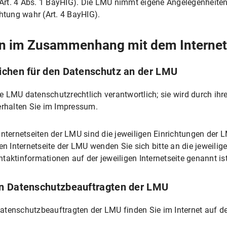
 (Art. 4 Abs. 1 BayHIG). Die LMU nimmt eigene Angelegenheiten
chtung wahr (Art. 4 BayHIG).
erarbeitung
arbeitung
en im Zusammenhang mit dem Interneta
ichen für den Datenschutz an der LMU
ngsmöglichkeit
die LMU datenschutzrechtlich verantwortlich; sie wird durch ih
erarbeitung
erhalten Sie im Impressum.
rarbeitung
Internetseiten der LMU sind die jeweiligen Einrichtungen der 
Internetseite der LMU wenden Sie sich bitte an die jeweilig
ngsmöglichkeiten
taktinformationen auf der jeweiligen Internetseite genannt ist
en Datenschutzbeauftragten der LMU
erarbeitung
arbeitung
atenschutzbeauftragten der LMU finden Sie im Internet auf de