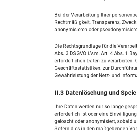
I.2 Rechtsgrundlage der Datenverarbeit
Bei der Verarbeitung Ihrer personenb
I.3 Dauer der Datenverarbeitung
Rechtmäßigkeit, Transparenz, Zweckbi
I.4 Widerspruchs- und Beseitigungsmögl
anonymisieren oder pseudonymisiere
II. Einsatz von Social Media und Social-M
Die Rechtsgrundlage für die Verarbeit
II.1 Datenschutzbestimmungen zu Eins
Abs. 3 DSGVO i.V.m. Art. 4 Abs. 1 Ba
II.1.1 Umfang und Zweck der Datenv
erforderlichen Daten zu verarbeiten.
Geschäftsstatistiken, zur Durchführ
II.1.2 Rechtsgrundlage der Datenvera
Gewährleistung der Netz- und Inform
II.1.3 Dauer der Datenverarbeitung
II.1.4 Widerspruchs- und Beseitigun
II.3 Datenlöschung und Spei
II.2 Datenschutzbestimmungen zu Einsa
Ihre Daten werden nur so lange gespe
II.2.1 Umfang und Zweck der Datenv
erforderlich ist oder eine Einwillig
II.2.2 Rechtsgrundlage der Datenvera
gelöscht oder anonymisiert, sobald u
II.2.3 Dauer der Datenverarbeitung
Sofern dies in den maßgebenden Vors
II.2.4 Widerspruchs- und Beseitigun