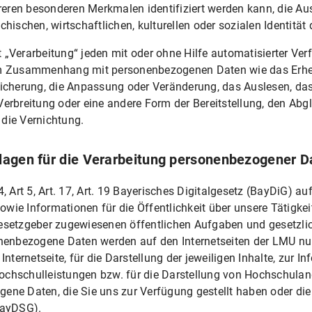
ren besonderen Merkmalen identifiziert werden kann, die Au
hischen, wirtschaftlichen, kulturellen oder sozialen Identität 
 „Verarbeitung“ jeden mit oder ohne Hilfe automatisierter Ve
im Zusammenhang mit personenbezogenen Daten wie das Erheb
eitung
eicherung, die Anpassung oder Veränderung, das Auslesen, da
erbreitung oder eine andere Form der Bereitstellung, den Abgl
die Vernichtung.
lagen für die Verarbeitung personenbezogener D
, Art 5, Art. 17, Art. 19 Bayerisches Digitalgesetz (BayDiG) au
echtlichen Einwilligungserklärung
wie Informationen für die Öffentlichkeit über unsere Tätigkei
sichtsbehörde
Gesetzgeber zugewiesenen öffentlichen Aufgaben und gesetzlic
onenbezogene Daten werden auf den Internetseiten der LMU nur 
Internetseite, für die Darstellung der jeweiligen Inhalte, zur I
en Datenverarbeitungen
chschulleistungen bzw. für die Darstellung von Hochschulange
ene Daten, die Sie uns zur Verfügung gestellt haben oder die 
BayDSG).
itung