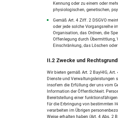
Kennung oder zu einem oder mehre
X. Ihre datenschutzrechtlichen Rechte
physiologischen, genetischen, psyc
X.1 Auskunftsrecht
Gemäß Art. 4 Ziff. 2 DSGVO meint
X.2 Recht auf Berichtigung
oder jede solche Vorgangsreihe 
X.3 Recht auf Einschränkung der Verarb
Organisation, das Ordnen, die Sp
Offenlegung durch Übermittlung, V
X.4 Recht auf Löschung
Einschränkung, das Löschen oder 
X.5 Recht auf Unterrichtung
X.6 Recht auf Datenübertragbarkeit
II.2 Zwecke und Rechtsgrund
X.7 Widerspruchsrecht
Wir bieten gemäß Art. 2 BayHIG, Art. 4
X.8 Recht auf Widerruf der datenschutzr
Dienste und Verwaltungsleistungen so
X.9 Recht auf Beschwerde bei einer Auf
insofern die Erfüllung der uns vom 
X.10 Geltendmachung der Rechte
Information der Öffentlichkeit. Pers
Bereitstellung einer funktionsfähigen 
B) Datenschutzinformationen zu spezifisch
für die Erbringung von bestimmten Ho
I. Einsatz von Google Maps
verarbeiten im Übrigen personenbezog
Weise erhalten haben (Art. 4 Abs. 2 
I.1 Umfang und Zweck der Datenverarbe