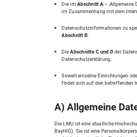
V. Verwendung des Webseiten-Analyseto
Die im
Abschnitt A
– Allgemeine D
im Zusammenhang mit dem Interne
V.1 Zweck und Umfang der Datenverarbe
V.2 Rechtsgrundlage für die Datenverarb
Datenschutzinformationen zu spez
V.3 Dauer der Datenverarbeitung
Abschnitt B
.
V.4 Widerspruchs- und Beseitigungsmögl
Die
Abschnitte C und D
der Datens
Ausübung meines Widerspruchs
Datenschutzerklärung.
V.5 Wie erfasst Matomo meinen Besuch 
Persönliche Einstellungen
Soweit einzelne Einrichtungen ode
VI. Nutzung bereitgestellter Kommunikati
findet sich auf den betreffenden 
VI.1 Nutzung eines Kontaktformulars
VI.1.1 Umfang und Zweck der Datenv
A) Allgemeine Dat
VI.1.2 Rechtsgrundlage der Datenver
VI.1.3 Dauer der Datenverarbeitung
Die LMU ist eine staatliche Hochschu
BayHIG). Sie ist eine Personalkörpe
VI.1.4 Widerspruchs- und Beseitigu