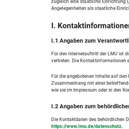
zugleich eine staatliche Einrichtung
VI.2 Nutzung einer E-Mail-Adresse
Angelegenheiten als staatliche Einri
VI.2.1 Umfang und Zweck der Datenv
VI.2.2 Rechtsgrundlage der Datenver
I. Kontaktinformation
VI.2.3 Dauer der Datenverarbeitung
I.1 Angaben zum Verantwortl
VI.2.4 Widerspruchs- und Beseitigu
VI.3 Nutzung der Online-Terminbuchung
Für den Internetauftritt der LMU ist 
VI.3.1 Umfang und Zweck der Datenv
vertreten. Die Kontaktinformationen 
VI.3.2 Rechtsgrundlagen der Datenve
Für die angebotenen Inhalte auf den 
VI.3.3 Dauer der Datenverarbeitung
Zusammenhang mit einer betreffenden 
VI.3.4 Widerspruchs- und Beseitigu
wie sie im Impressum oder in den Kon
VI.4 Nutzung des Chats
I.2 Angaben zum behördlich
VI.4.1 Umfang und Zweck der Datenv
VI.4.2 Rechtsgrundlage der Datenver
Die Kontaktdaten des behördlichen D
VI.4.3 Dauer der Datenverarbeitung
https://www.lmu.de/datenschutz.