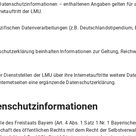
ols Matomo
atenschutzinformationen – enthaltenen Angaben gelten für 
tauftritt der LMU.
itung
eitung
ifischen Datenverarbeitungen (z.B. Deutschlandstipendium, 
ichkeit
chutzerklärung beinhalten Informationen zur Geltung, Reich
zu den LMU-Internetseiten mit diesem Browser?
r Dienststellen der LMU über ihre Internetauftritte weitere D
onsmittel
Internetseiten eine ergänzende Datenschutzerklärung.
erarbeitung
enschutzinformationen
arbeitung
le des Freistaats Bayern (Art. 4 Abs. 1 Satz 1 Nr. 1 Bayerisc
rschaft des öffentlichen Rechts mit dem Recht der Selbstver
ngsmöglichkeiten