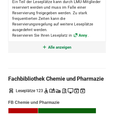
Ein Teil der Leseplätze kann durch LMU-Mitglieder
reserviert werden und muss im Falle einer
Reservierung freigegeben werden. Zu stark
frequentierten Zeiten kann die
Reservierungsregelung auf weitere Leseplätze
ausgedehnt werden.
Reservieren Sie Ihren Leseplatz in
Anny
.
Standortnummern
Alle anzeigen
1900 Freihandbestand
1999 Lehrbuchsammlung
Sammelgebiete
Fachbibliothek Chemie und Pharmazie
Biologie, Medizinische Vorklinik: Physiologie
chair_alt
accessible
auto_stories
scanner
meeting_room
desktop_windows
unarchive
archive
Leseplätze 123