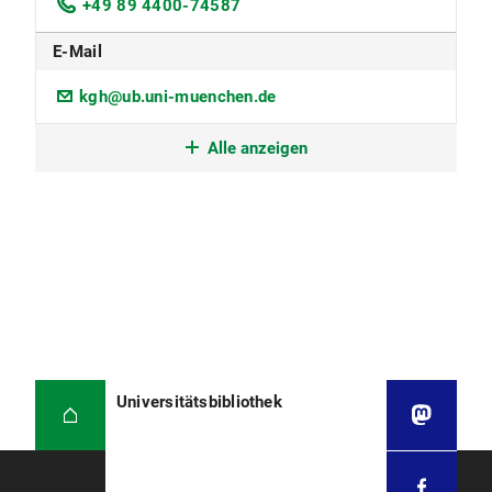
+49 89 4400-74587
E-Mail
kgh@ub.uni-muenchen.de
Zugangsregelung
Alle anzeigen
Die Bibliothek steht grundsätzlich allen Personen
offen. Soweit die Raum- oder Personalverhältnisse
es erfordern, kann der Kreis der zugelassenen
Personen eingeschränkt werden.
Ausleihe
Ausschließlich Beschäftigte des Klinikums der
Universität München sind zur Ausleihe berechtigt.
Leihfrist: 1 Woche (Lesesaalbestand) bzw. 2
Universitätsbibliothek
Wochen (Magazinbestand)
Standortnummer