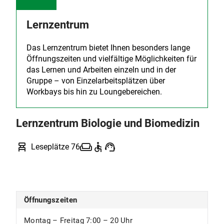
Sonstiges
Lernzentrum
Benutzungsregelungen für die
Einzelarbeitsräume (Carrels) der Fachbibliothek
Das Lernzentrum bietet Ihnen besonders lange
Chemie und Pharmazie (PDF, 108 KB)
Öffnungszeiten und vielfältige Möglichkeiten für
das Lernen und Arbeiten einzeln und in der
Gruppe – von Einzelarbeitsplätzen über
Workbays bis hin zu Loungebereichen.
Lernzentrum Biologie und Biomedizin
chair_alt
weekend
accessible
support_agent
Leseplätze 76
Öffnungszeiten
Montag – Freitag 7:00 – 20 Uhr