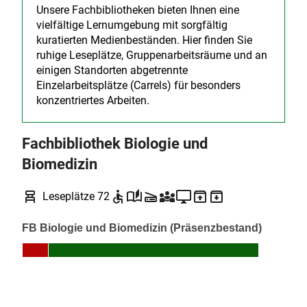
Unsere Fachbibliotheken bieten Ihnen eine
vielfältige Lernumgebung mit sorgfältig
kuratierten Medienbeständen. Hier finden Sie
ruhige Leseplätze, Gruppenarbeitsräume und an
einigen Standorten abgetrennte
Einzelarbeitsplätze (Carrels) für besonders
konzentriertes Arbeiten.
Fachbibliothek Biologie und
Biomedizin
chair_alt
accessible
auto_stories
scanner
diversity_3
desktop_windows
unarchive
archive
Leseplätze 72