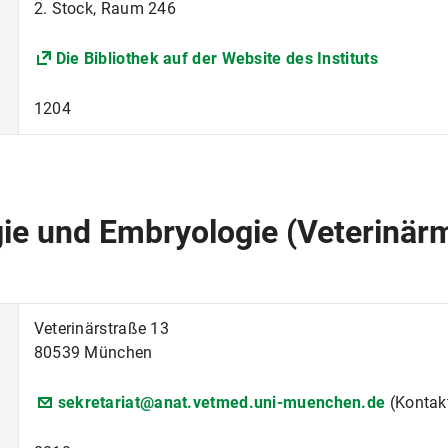
2. Stock, Raum 246
Kleintierklinik
Die Bibliothek auf der Website des Instituts
 Zierfische
Klinik für Wiederkäuer
1204
llzug
Lebensmittelsicherheit und 
Öffentliches Recht, Europa
ie und Embryologie (Veterinär
Paläoanatomie, Domestikation
Psychiatrie und Psychother
Veterinärstraße 13
80539 München
 Society
Rechtsphilosophie
sekretariat@anat.vetmed.uni-muenchen.de
(Kontakt
Shakespeare-Forschungsbi