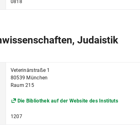
0818
Systematik, Biodiversität u
Tierschutz, Verhaltenskund
mwissenschaften, Judaistik
lehre
Turkologie, Iranistik
nen
Völker- und Europarecht
Veterinärstraße 1
80539 München
Zahnerhaltung und Parodontologi
Raum 215
tsrecht (ZAAR)
Zentrum für Ethik und Phil
Die Bibliothek auf der Website des Instituts
1207