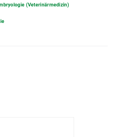
mbryologie (Veterinärmedizin)
ie
hen-Nymphenburg
onales Steuerrecht
nd das Recht der Inneren Sicherheit (IDRIS)