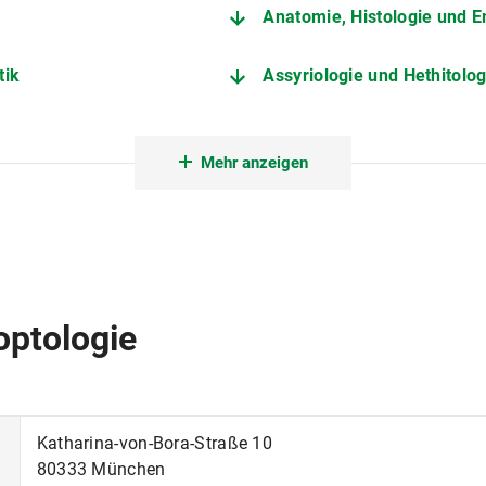
Anatomie, Histologie und E
tik
Assyriologie und Hethitolog
Botanischer Garten Münc
Mehr anzeigen
dt
DenkStätte Weiße Rose
es Strafrecht
Didaktik der Biologie
Europäisches und Internati
optologie
ftsrecht
Haunersches Kinderspital
Institut für Digitalisierung u
Katharina-von-Bora-Straße 10
80333 München
Kirchenrecht