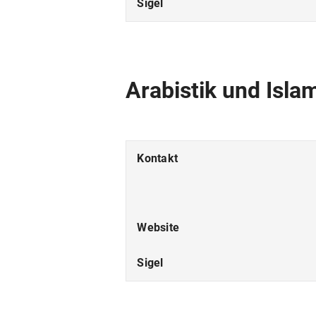
Sigel
Sinologie
Tierpathologie
Arabistik und Isla
Tierzucht und allgemeine Landwirtschafts
Vergaberecht und Verwaltungskooperatio
Kontakt
Wirtschaftsgeschichte
Zentrum für Arbeitsbeziehungen und Arbei
Website
Sigel