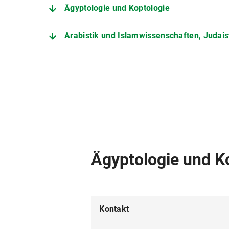
Ägyptologie und Koptologie
Arabistik und Islamwissenschaften, Judais
Bayerische Geschichte
Chirurgische Klinik und Poliklinik Innensta
Deutsches, Europäisches und International
Ethik, Geschichte und Theorie der Medizin
Ägyptologie und K
Europäisches und Internationales Wirtscha
Indologie und Tibetologie
Kontakt
Kern- und Teilchenphysik