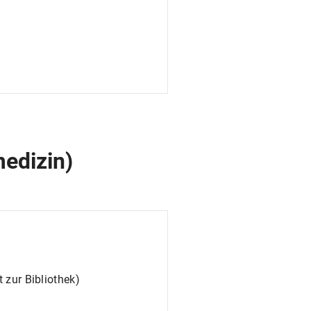
-analytik
recht und Rechtsphilosophie
medizin)
sforschung und Geschichte der Tiermedizin
apie
 zur Bibliothek)
bliothek