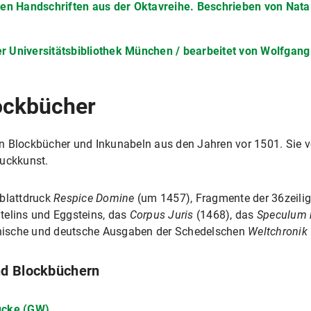
chen Handschriften aus der Oktavreihe. Beschrieben von Natali
er Universitätsbibliothek München / bearbeitet von Wolfgang
ockbücher
n Blockbücher und Inkunabeln aus den Jahren vor 1501. Sie 
ruckkunst.
nblattdruck
Respice Domine
(um 1457), Fragmente der 36zeilige
telins und Eggsteins, das
Corpus Juris
(1468), das
Speculum 
einische und deutsche Ausgaben der Schedelschen
Weltchronik
nd Blockbüchern
ucke (GW)