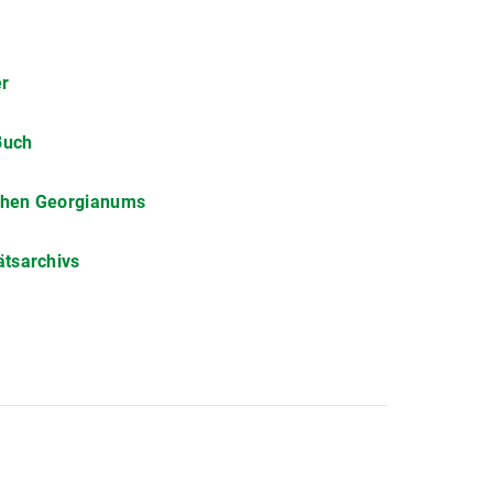
er
Buch
chen Georgianums
tsarchivs